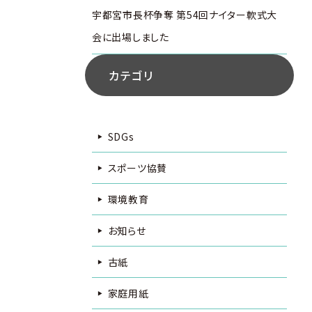
宇都宮市長杯争奪 第54回ナイター軟式大
会に出場しました
カテゴリ
SDGs
スポーツ協賛
環境教育
お知らせ
古紙
家庭用紙