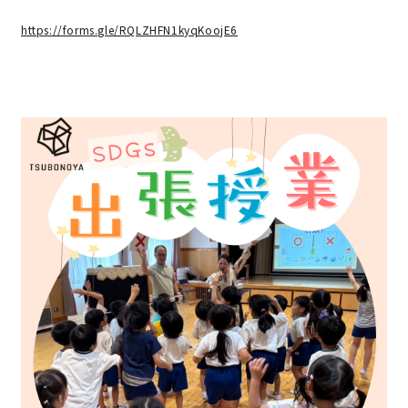
https://forms.gle/RQLZHFN1kyqKoojE6